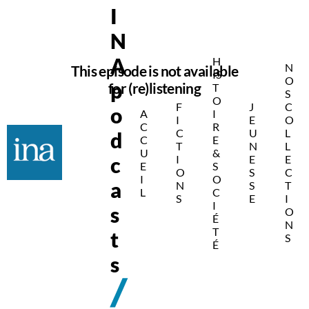
I
N
A
H
N
This episode is not available
IS
O
p
for (re)listening
T
S
O
F
J
C
o
A
I
I
E
O
C
R
C
U
L
d
C
E
T
N
L
U
&
c
I
E
E
E
S
O
S
C
I
O
a
N
S
T
L
C
S
E
I
I
s
O
É
N
T
t
S
É
s