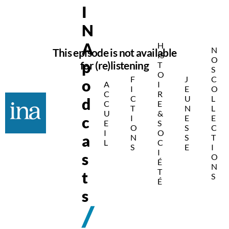
I
N
A
H
N
This episode is not available
IS
O
p
for (re)listening
T
S
O
F
J
C
o
A
I
I
E
O
C
R
C
U
L
d
C
E
T
N
L
U
&
c
I
E
E
E
S
O
S
C
I
O
a
N
S
T
L
C
S
E
I
I
s
O
É
N
T
t
S
É
s